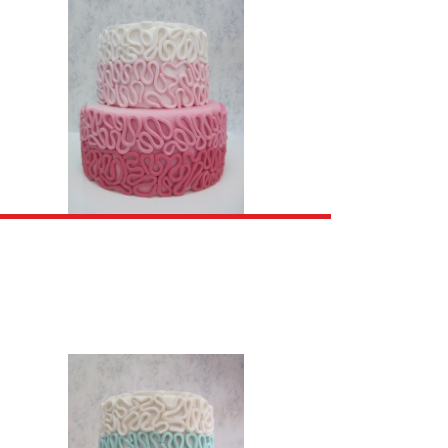
 POSLOVNE PRIJEME
PITE
ZA RESTORANE
 SLAVE
ROLATI
 PRAZNIKE
SALATE
 ŽURKE
DEČIJI MENI
 RAZLIČITE PRILIKE
 FIRME