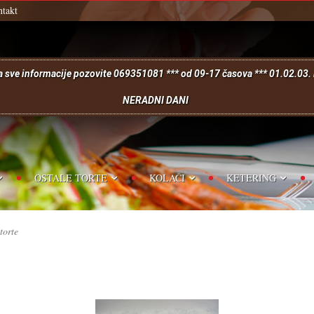
takt
Za sve informacije pozovite 069351081 *** od 09-17 časova *** 01.02.03
e
NERADNI DANI
orte
OSTALE TORTE
KOLAČI
KETERING
E TORTE
MINI ROĐENDANSKE TORTE
SITNI KOLAČI
KETERING ZA
torte
BENE TORTE
TORTE ZA KRŠTENJA
KOMADNI KOLAČI
KETERING Z
ZA VENČANJA
KLASIČNE TORTE
MINI CAKES
KETERING ZA
SVADBENE TORTE
KORPORATIVNE TORTE
CUP CAKES
KETERING ZA