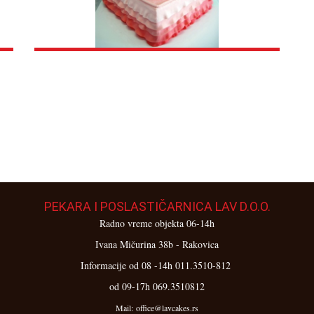
PEKARA I POSLASTIČARNICA LAV D.O.O.
Radno vreme objekta 06-14h
Ivana Mičurina 38b - Rakovica
Informacije od 08 -14h 011.3510-812
od 09-17h 069.3510812
Mail: office@lavcakes.rs