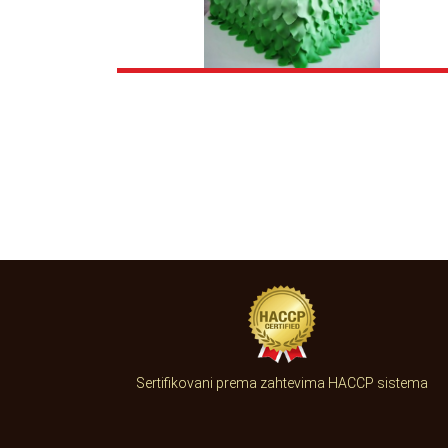
Sertifikovani prema zahtevima HACCP sistema