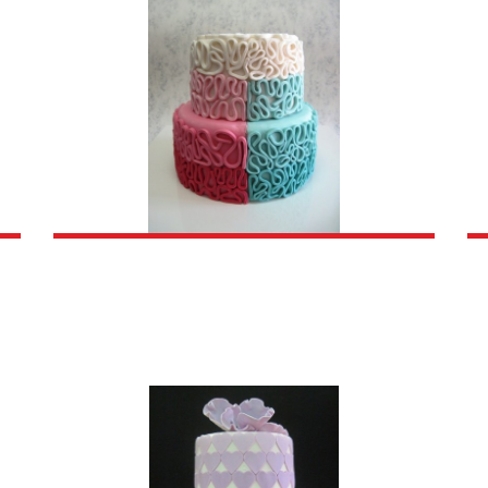
ADBENE TORTE
DEZERTI
KETERING ZA
SLATKI ZALOGAJI
KETERING ZA
KETERING ZA
KETERING ZA
KETERING ZA
KETERING ZA