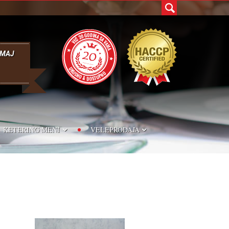
. MAJ
KETERING MENI
VELEPRODAJA
 PRIVATNE PROSLAVE
MIX SLANIH ZALOGAJA
BURGER ZEMIČKE
A ROĐENDANE
SLANI ZALOGAJI
ZA IGRAONICE
 DEČIJE ROĐENDANE
HLADNA ZAKUSKA
ZA KAFE-POSLASTIČARNICE
 SVADBE
KOKTEL PECIVA
ZA PEKARE