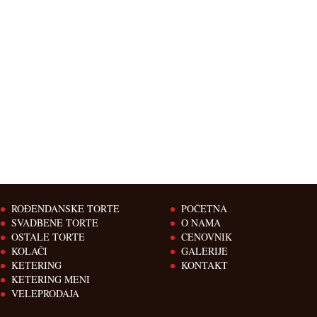
ROĐENDANSKE TORTE
POČETNA
SVADBENE TORTE
O NAMA
OSTALE TORTE
CENOVNIK
KOLAČI
GALERIJE
KETERING
KONTAKT
KETERING MENI
VELEPRODAJA