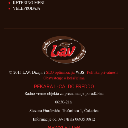
KETERING MENI
VELEPRODAJA
© 2015 LAV. Dizajn i
SEO optimizacija
WBS
Politika privatnosti
Obaveštenje o kolačićima
PEKARA L-CALDO FREDDO
Radno vreme objekta za preuzimanje porudžbina
06:30-21h
Stevana Đurđevića -Trošarinca 1, Čukarica
Informacije od 09-17h na 0693510812
NEWSLETTER