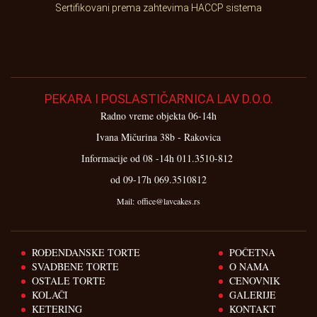
Sertifikovani prema zahtevima HACCP sistema
PEKARA I POSLASTIČARNICA LAV D.O.O.
Radno vreme objekta 06-14h
Ivana Mičurina 38b - Rakovica
Informacije od 08 -14h 011.3510-812
od 09-17h 069.3510812
Mail: office@lavcakes.rs
ROĐENDANSKE TORTE
POČETNA
SVADBENE TORTE
O NAMA
OSTALE TORTE
CENOVNIK
KOLAČI
GALERIJE
KETERING
KONTAKT