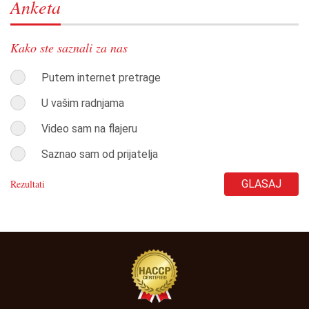
Anketa
Kako ste saznali za nas
Putem internet pretrage
U vašim radnjama
Video sam na flajeru
Saznao sam od prijatelja
Rezultati
GLASAJ