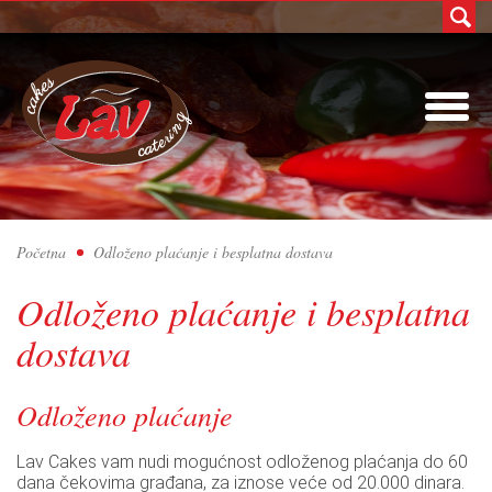
toggle
menu
Početna
Odloženo plaćanje i besplatna dostava
Odloženo plaćanje i besplatna
dostava
Odloženo plaćanje
Lav Cakes vam nudi mogućnost odloženog plaćanja do 60
dana čekovima građana, za iznose veće od 20.000 dinara.